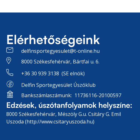
Elérhetőségeink
delfinsportegyesulet@t-online.hu
8000 Székesfehérvár, Bártfai u. 6.
+36 30 939 3138 (SE elnök)
Delfin Sportegyesület Úszóklub
Bankszámlaszámunk: 11736116-20100597
Edzések, úszótanfolyamok helyszíne:
8000 Székesfehérvár, Mészöly G.u. Csitáry G. Emil
Uszoda (http://www.csitaryuszoda.hu)