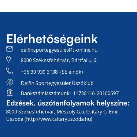
Elérhetőségeink
delfinsportegyesulet@t-online.hu
8000 Székesfehérvár, Bártfai u. 6.
+36 30 939 3138 (SE elnök)
Delfin Sportegyesület Úszóklub
Bankszámlaszámunk: 11736116-20100597
Edzések, úszótanfolyamok helyszíne:
8000 Székesfehérvár, Mészöly G.u. Csitáry G. Emil
Uszoda (http://www.csitaryuszoda.hu)