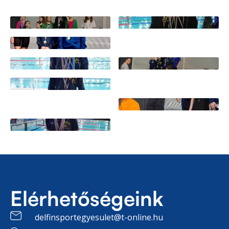
Elérhetőségeink
delfinsportegyesulet@t-online.hu