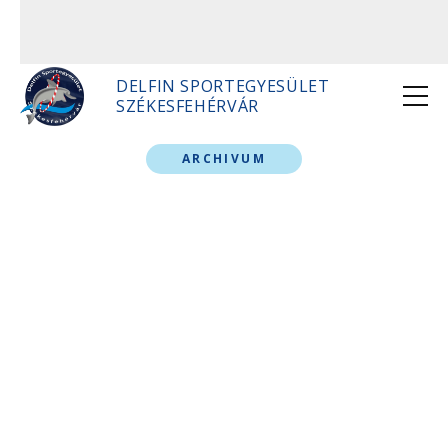
DELFIN SPORTEGYESÜLET
SZÉKESFEHÉRVÁR
ARCHIVUM
port/delfin-se-varga-mar
budapest-kupan/?
gfhKynvoXIHx5x4u1YNa4
b506aWYcIcug