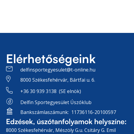
Elérhetőségeink
delfinsportegyesulet@t-online.hu
8000 Székesfehérvár, Bártfai u. 6.
+36 30 939 3138 (SE elnök)
Delfin Sportegyesület Úszóklub
Bankszámlaszámunk: 11736116-20100597
Edzések, úszótanfolyamok helyszíne:
8000 Székesfehérvár, Mészöly G.u. Csitáry G. Emil