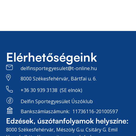
Elérhetőségeink
delfinsportegyesulet@t-online.hu
8000 Székesfehérvár, Bártfai u. 6.
+36 30 939 3138 (SE elnök)
Delfin Sportegyesület Úszóklub
Bankszámlaszámunk: 11736116-20100597
Edzések, úszótanfolyamok helyszíne:
8000 Székesfehérvár, Mészöly G.u. Csitáry G. Emil