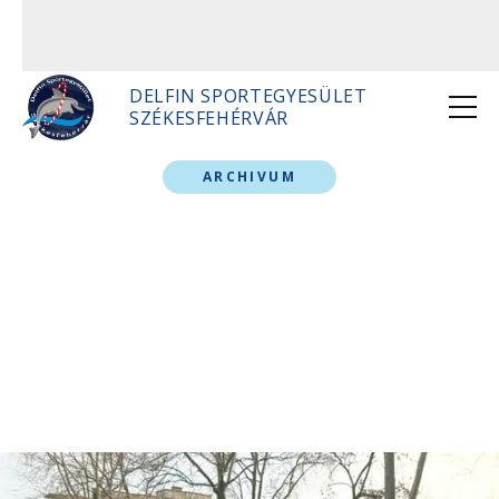
DELFIN SPORTEGYESÜLET
SZÉKESFEHÉRVÁR
ARCHIVUM
2024 03 05 Két
fronton is tempóztak