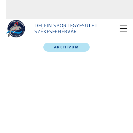
DELFIN SPORTEGYESÜLET
SZÉKESFEHÉRVÁR
ARCHIVUM
2007 Négy megyei
úszó az ifi Eb-n
Bordás Péter,
Lukóczky Károly