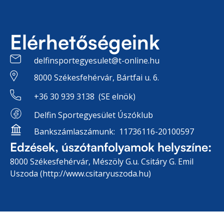
Elérhetőségeink
delfinsportegyesulet@t-online.hu
8000 Székesfehérvár, Bártfai u. 6.
+36 30 939 3138 (SE elnök)
Delfin Sportegyesület Úszóklub
Bankszámlaszámunk: 11736116-20100597
Edzések, úszótanfolyamok helyszíne:
8000 Székesfehérvár, Mészöly G.u. Csitáry G. Emil
Uszoda (http://www.csitaryuszoda.hu)