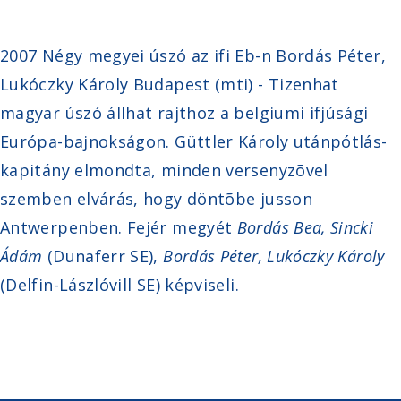
2007 Négy megyei úszó az ifi Eb-n Bordás Péter,
Lukóczky Károly Budapest (mti) - Tizenhat
magyar úszó állhat rajthoz a belgiumi ifjúsági
Európa-bajnokságon. Güttler Károly utánpótlás-
kapitány elmondta, minden versenyzõvel
szemben elvárás, hogy döntõbe jusson
Antwerpenben. Fejér megyét
Bordás Bea, Sincki
Ádám
(Dunaferr SE),
Bordás Péter, Lukóczky Károly
(Delfin-Lászlóvill SE) képviseli.